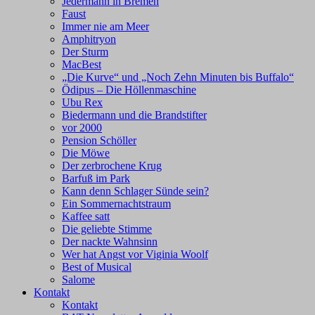
Jedermann in Bremen
Faust
Immer nie am Meer
Amphitryon
Der Sturm
MacBest
„Die Kurve“ und „Noch Zehn Minuten bis Buffalo“
Ödipus – Die Höllenmaschine
Ubu Rex
Biedermann und die Brandstifter
vor 2000
Pension Schöller
Die Möwe
Der zerbrochene Krug
Barfuß im Park
Kann denn Schlager Sünde sein?
Ein Sommernachtstraum
Kaffee satt
Die geliebte Stimme
Der nackte Wahnsinn
Wer hat Angst vor Viginia Woolf
Best of Musical
Salome
Kontakt
Kontakt