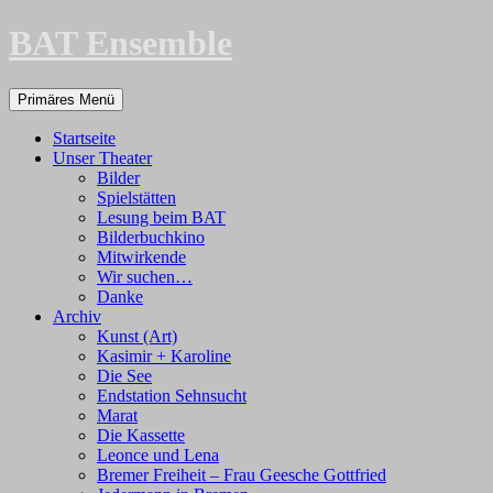
Zum
BAT Ensemble
Inhalt
springen
Suchen
Primäres Menü
Startseite
Unser Theater
Bilder
Spielstätten
Lesung beim BAT
Bilderbuchkino
Mitwirkende
Wir suchen…
Danke
Archiv
Kunst (Art)
Kasimir + Karoline
Die See
Endstation Sehnsucht
Marat
Die Kassette
Leonce und Lena
Bremer Freiheit – Frau Geesche Gottfried