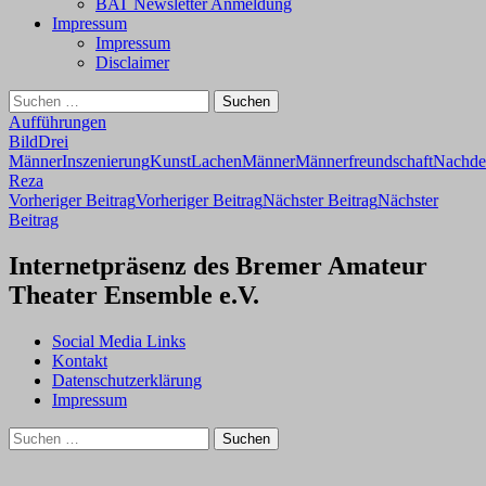
BAT Newsletter Anmeldung
Impressum
Impressum
Disclaimer
Suchen
nach:
Aufführungen
Bild
Drei
Männer
Inszenierung
Kunst
Lachen
Männer
Männerfreundschaft
Nachde
Reza
Beitragsnavigation
Vorheriger Beitrag
Vorheriger Beitrag
Nächster Beitrag
Nächster
Beitrag
Internetpräsenz des Bremer Amateur
Theater Ensemble e.V.
Social Media Links
Kontakt
Datenschutzerklärung
Impressum
Suchen
nach: