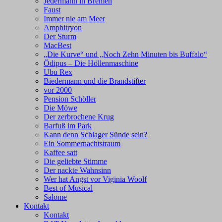
Jedermann in Bremen
Faust
Immer nie am Meer
Amphitryon
Der Sturm
MacBest
„Die Kurve“ und „Noch Zehn Minuten bis Buffalo“
Ödipus – Die Höllenmaschine
Ubu Rex
Biedermann und die Brandstifter
vor 2000
Pension Schöller
Die Möwe
Der zerbrochene Krug
Barfuß im Park
Kann denn Schlager Sünde sein?
Ein Sommernachtstraum
Kaffee satt
Die geliebte Stimme
Der nackte Wahnsinn
Wer hat Angst vor Viginia Woolf
Best of Musical
Salome
Kontakt
Kontakt