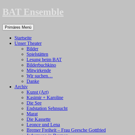
Zum
BAT Ensemble
Inhalt
springen
Suchen
Primäres Menü
Startseite
Unser Theater
Bilder
Spielstätten
Lesung beim BAT
Bilderbuchkino
Mitwirkende
Wir suchen…
Danke
Archiv
Kunst (Art)
Kasimir + Karoline
Die See
Endstation Sehnsucht
Marat
Die Kassette
Leonce und Lena
Bremer Freiheit – Frau Geesche Gottfried