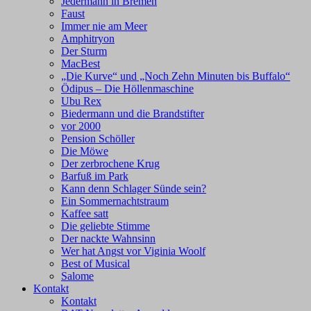
Jedermann in Bremen
Faust
Immer nie am Meer
Amphitryon
Der Sturm
MacBest
„Die Kurve“ und „Noch Zehn Minuten bis Buffalo“
Ödipus – Die Höllenmaschine
Ubu Rex
Biedermann und die Brandstifter
vor 2000
Pension Schöller
Die Möwe
Der zerbrochene Krug
Barfuß im Park
Kann denn Schlager Sünde sein?
Ein Sommernachtstraum
Kaffee satt
Die geliebte Stimme
Der nackte Wahnsinn
Wer hat Angst vor Viginia Woolf
Best of Musical
Salome
Kontakt
Kontakt