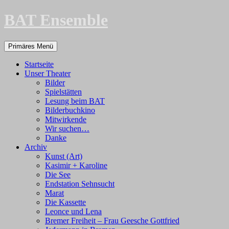
Zum
BAT Ensemble
Inhalt
springen
Suchen
Primäres Menü
Startseite
Unser Theater
Bilder
Spielstätten
Lesung beim BAT
Bilderbuchkino
Mitwirkende
Wir suchen…
Danke
Archiv
Kunst (Art)
Kasimir + Karoline
Die See
Endstation Sehnsucht
Marat
Die Kassette
Leonce und Lena
Bremer Freiheit – Frau Geesche Gottfried