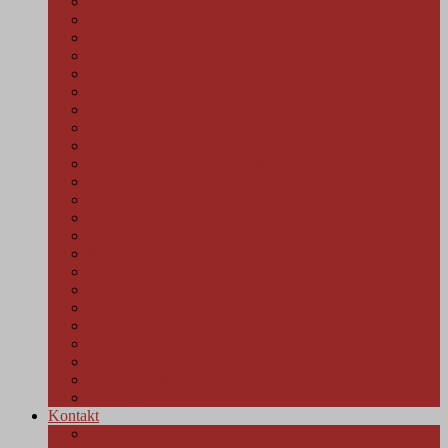
Jedermann in Bremen
Faust
Immer nie am Meer
Amphitryon
Der Sturm
MacBest
„Die Kurve“ und „Noch Zehn Minuten bis Buffalo“
Ödipus – Die Höllenmaschine
Ubu Rex
Biedermann und die Brandstifter
vor 2000
Pension Schöller
Die Möwe
Der zerbrochene Krug
Barfuß im Park
Kann denn Schlager Sünde sein?
Ein Sommernachtstraum
Kaffee satt
Die geliebte Stimme
Der nackte Wahnsinn
Wer hat Angst vor Viginia Woolf
Best of Musical
Salome
Kontakt
Kontakt