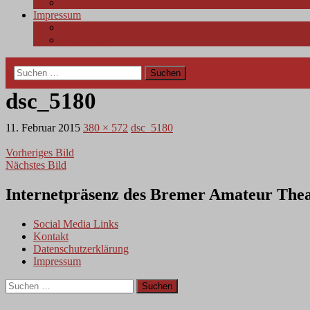
BAT Newsletter Anmeldung
Impressum
Impressum
Disclaimer
Suchen
nach:
dsc_5180
11. Februar 2015
380 × 572
dsc_5180
Vorheriges Bild
Nächstes Bild
Internetpräsenz des Bremer Amateur Thea
Social Media Links
Kontakt
Datenschutzerklärung
Impressum
Suchen
nach: