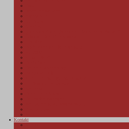
Jedermann in Bremen
Faust
Immer nie am Meer
Amphitryon
Der Sturm
MacBest
„Die Kurve“ und „Noch Zehn Minuten bis Buffalo“
Ödipus – Die Höllenmaschine
Ubu Rex
Biedermann und die Brandstifter
vor 2000
Pension Schöller
Die Möwe
Der zerbrochene Krug
Barfuß im Park
Kann denn Schlager Sünde sein?
Ein Sommernachtstraum
Kaffee satt
Die geliebte Stimme
Der nackte Wahnsinn
Wer hat Angst vor Viginia Woolf
Best of Musical
Salome
Kontakt
Kontakt