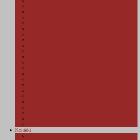
Jedermann in Bremen
Faust
Immer nie am Meer
Amphitryon
Der Sturm
MacBest
„Die Kurve“ und „Noch Zehn Minuten bis Buffalo“
Ödipus – Die Höllenmaschine
Ubu Rex
Biedermann und die Brandstifter
vor 2000
Pension Schöller
Die Möwe
Der zerbrochene Krug
Barfuß im Park
Kann denn Schlager Sünde sein?
Ein Sommernachtstraum
Kaffee satt
Die geliebte Stimme
Der nackte Wahnsinn
Wer hat Angst vor Viginia Woolf
Best of Musical
Salome
Kontakt
Kontakt