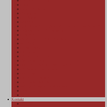
Jedermann in Bremen
Faust
Immer nie am Meer
Amphitryon
Der Sturm
MacBest
„Die Kurve“ und „Noch Zehn Minuten bis Buffalo“
Ödipus – Die Höllenmaschine
Ubu Rex
Biedermann und die Brandstifter
vor 2000
Pension Schöller
Die Möwe
Der zerbrochene Krug
Barfuß im Park
Kann denn Schlager Sünde sein?
Ein Sommernachtstraum
Kaffee satt
Die geliebte Stimme
Der nackte Wahnsinn
Wer hat Angst vor Viginia Woolf
Best of Musical
Salome
Kontakt
Kontakt