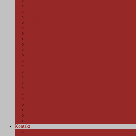
Jedermann in Bremen
Faust
Immer nie am Meer
Amphitryon
Der Sturm
MacBest
„Die Kurve“ und „Noch Zehn Minuten bis Buffalo“
Ödipus – Die Höllenmaschine
Ubu Rex
Biedermann und die Brandstifter
vor 2000
Pension Schöller
Die Möwe
Der zerbrochene Krug
Barfuß im Park
Kann denn Schlager Sünde sein?
Ein Sommernachtstraum
Kaffee satt
Die geliebte Stimme
Der nackte Wahnsinn
Wer hat Angst vor Viginia Woolf
Best of Musical
Salome
Kontakt
Kontakt