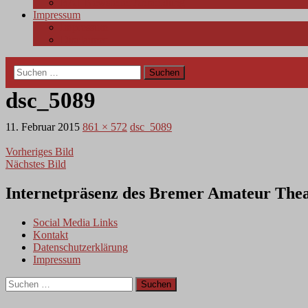
BAT Newsletter Anmeldung
Impressum
Impressum
Disclaimer
Suchen
nach:
dsc_5089
11. Februar 2015
861 × 572
dsc_5089
Vorheriges Bild
Nächstes Bild
Internetpräsenz des Bremer Amateur Thea
Social Media Links
Kontakt
Datenschutzerklärung
Impressum
Suchen
nach: