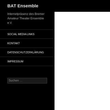
Suchen
BAT Ensemble
Zum
Internetpräsenz des Bremer
Amateur Theater Ensemble
Inhalt
e.V.
springen
SOCIAL MEDIA LINKS
KONTAKT
DATENSCHUTZERKLÄRUNG
IMPRESSUM
Suchen
nach: