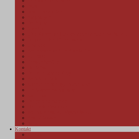
Jedermann in Bremen
Faust
Immer nie am Meer
Amphitryon
Der Sturm
MacBest
„Die Kurve“ und „Noch Zehn Minuten bis Buffalo“
Ödipus – Die Höllenmaschine
Ubu Rex
Biedermann und die Brandstifter
vor 2000
Pension Schöller
Die Möwe
Der zerbrochene Krug
Barfuß im Park
Kann denn Schlager Sünde sein?
Ein Sommernachtstraum
Kaffee satt
Die geliebte Stimme
Der nackte Wahnsinn
Wer hat Angst vor Viginia Woolf
Best of Musical
Salome
Kontakt
Kontakt