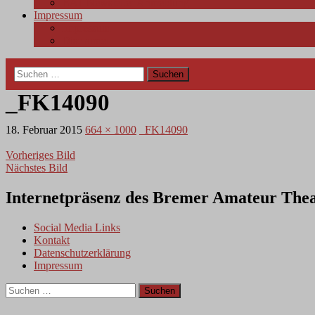
BAT Newsletter Anmeldung
Impressum
Impressum
Disclaimer
Suchen
nach:
_FK14090
18. Februar 2015
664 × 1000
_FK14090
Vorheriges Bild
Nächstes Bild
Internetpräsenz des Bremer Amateur Thea
Social Media Links
Kontakt
Datenschutzerklärung
Impressum
Suchen
nach: