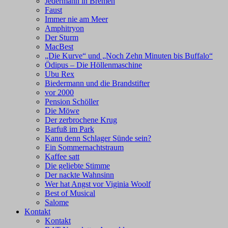
Jedermann in Bremen
Faust
Immer nie am Meer
Amphitryon
Der Sturm
MacBest
„Die Kurve“ und „Noch Zehn Minuten bis Buffalo“
Ödipus – Die Höllenmaschine
Ubu Rex
Biedermann und die Brandstifter
vor 2000
Pension Schöller
Die Möwe
Der zerbrochene Krug
Barfuß im Park
Kann denn Schlager Sünde sein?
Ein Sommernachtstraum
Kaffee satt
Die geliebte Stimme
Der nackte Wahnsinn
Wer hat Angst vor Viginia Woolf
Best of Musical
Salome
Kontakt
Kontakt