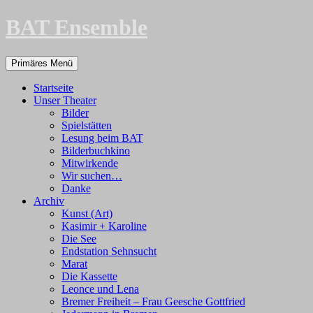
Zum
BAT Ensemble
Inhalt
springen
Suchen
Primäres Menü
Startseite
Unser Theater
Bilder
Spielstätten
Lesung beim BAT
Bilderbuchkino
Mitwirkende
Wir suchen…
Danke
Archiv
Kunst (Art)
Kasimir + Karoline
Die See
Endstation Sehnsucht
Marat
Die Kassette
Leonce und Lena
Bremer Freiheit – Frau Geesche Gottfried