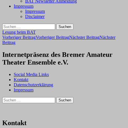
BAT Newsletter Anmeldung
Impressum
Impressum
Disclaimer
Suchen
nach:
Lesung beim BAT
Beitragsnavigation
Vorheriger Beitrag
Vorheriger Beitrag
Nächster Beitrag
Nächster
Beitrag
Internetpräsenz des Bremer Amateur
Theater Ensemble e.V.
Social Media Links
Kontakt
Datenschutzerklärung
Impressum
Suchen
nach:
Kontakt