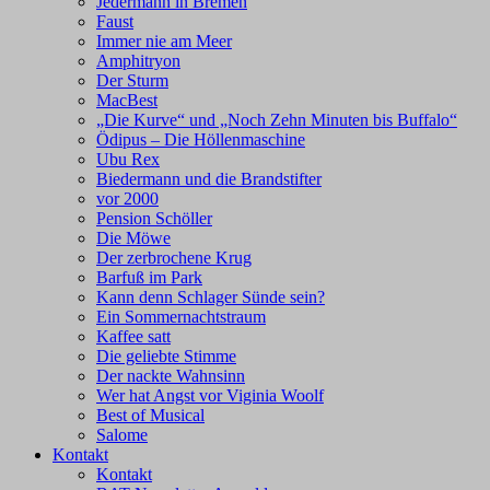
Jedermann in Bremen
Faust
Immer nie am Meer
Amphitryon
Der Sturm
MacBest
„Die Kurve“ und „Noch Zehn Minuten bis Buffalo“
Ödipus – Die Höllenmaschine
Ubu Rex
Biedermann und die Brandstifter
vor 2000
Pension Schöller
Die Möwe
Der zerbrochene Krug
Barfuß im Park
Kann denn Schlager Sünde sein?
Ein Sommernachtstraum
Kaffee satt
Die geliebte Stimme
Der nackte Wahnsinn
Wer hat Angst vor Viginia Woolf
Best of Musical
Salome
Kontakt
Kontakt