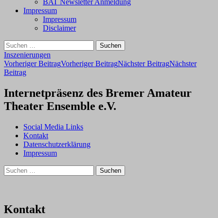
BAT Newsletter Anmeldung
Impressum
Impressum
Disclaimer
Suchen
nach:
Inszenierungen
Beitragsnavigation
Vorheriger Beitrag
Vorheriger Beitrag
Nächster Beitrag
Nächster
Beitrag
Internetpräsenz des Bremer Amateur
Theater Ensemble e.V.
Social Media Links
Kontakt
Datenschutzerklärung
Impressum
Suchen
nach:
Kontakt