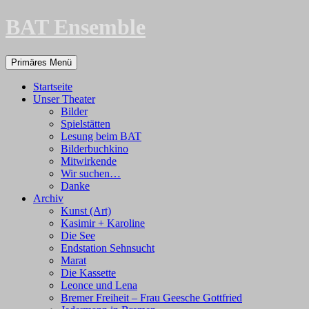
Zum
BAT Ensemble
Inhalt
springen
Suchen
Primäres Menü
Startseite
Unser Theater
Bilder
Spielstätten
Lesung beim BAT
Bilderbuchkino
Mitwirkende
Wir suchen…
Danke
Archiv
Kunst (Art)
Kasimir + Karoline
Die See
Endstation Sehnsucht
Marat
Die Kassette
Leonce und Lena
Bremer Freiheit – Frau Geesche Gottfried