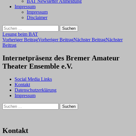
BAT Newsletter Anmeldung
Impressum
Impressum
Disclaimer
Suchen
nach:
Lesung beim BAT
Beitragsnavigation
Vorheriger Beitrag
Vorheriger Beitrag
Nächster Beitrag
Nächster
Beitrag
Internetpräsenz des Bremer Amateur
Theater Ensemble e.V.
Social Media Links
Kontakt
Datenschutzerklärung
Impressum
Suchen
nach:
Kontakt