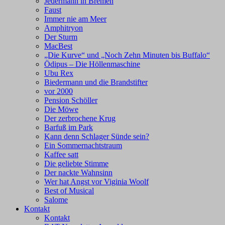
Jedermann in Bremen
Faust
Immer nie am Meer
Amphitryon
Der Sturm
MacBest
„Die Kurve“ und „Noch Zehn Minuten bis Buffalo“
Ödipus – Die Höllenmaschine
Ubu Rex
Biedermann und die Brandstifter
vor 2000
Pension Schöller
Die Möwe
Der zerbrochene Krug
Barfuß im Park
Kann denn Schlager Sünde sein?
Ein Sommernachtstraum
Kaffee satt
Die geliebte Stimme
Der nackte Wahnsinn
Wer hat Angst vor Viginia Woolf
Best of Musical
Salome
Kontakt
Kontakt