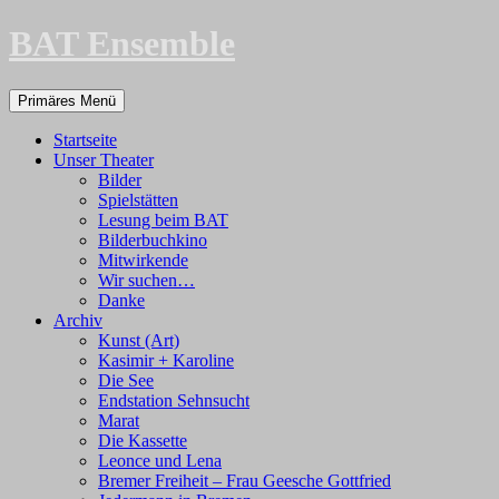
Zum
BAT Ensemble
Inhalt
springen
Suchen
Primäres Menü
Startseite
Unser Theater
Bilder
Spielstätten
Lesung beim BAT
Bilderbuchkino
Mitwirkende
Wir suchen…
Danke
Archiv
Kunst (Art)
Kasimir + Karoline
Die See
Endstation Sehnsucht
Marat
Die Kassette
Leonce und Lena
Bremer Freiheit – Frau Geesche Gottfried