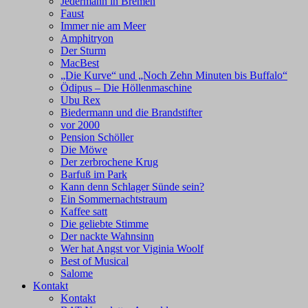
Jedermann in Bremen
Faust
Immer nie am Meer
Amphitryon
Der Sturm
MacBest
„Die Kurve“ und „Noch Zehn Minuten bis Buffalo“
Ödipus – Die Höllenmaschine
Ubu Rex
Biedermann und die Brandstifter
vor 2000
Pension Schöller
Die Möwe
Der zerbrochene Krug
Barfuß im Park
Kann denn Schlager Sünde sein?
Ein Sommernachtstraum
Kaffee satt
Die geliebte Stimme
Der nackte Wahnsinn
Wer hat Angst vor Viginia Woolf
Best of Musical
Salome
Kontakt
Kontakt