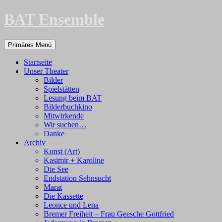
Zum
BAT Ensemble
Inhalt
springen
Suchen
Primäres Menü
Startseite
Unser Theater
Bilder
Spielstätten
Lesung beim BAT
Bilderbuchkino
Mitwirkende
Wir suchen…
Danke
Archiv
Kunst (Art)
Kasimir + Karoline
Die See
Endstation Sehnsucht
Marat
Die Kassette
Leonce und Lena
Bremer Freiheit – Frau Geesche Gottfried