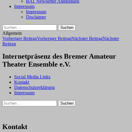
BAT Newsletter Anmeldung
Impressum
Impressum
Disclaimer
Suchen
nach:
Allgemein
Beitragsnavigation
Vorheriger Beitrag
Vorheriger Beitrag
Nächster Beitrag
Nächster
Beitrag
Internetpräsenz des Bremer Amateur
Theater Ensemble e.V.
Social Media Links
Kontakt
Datenschutzerklärung
Impressum
Suchen
nach:
Kontakt