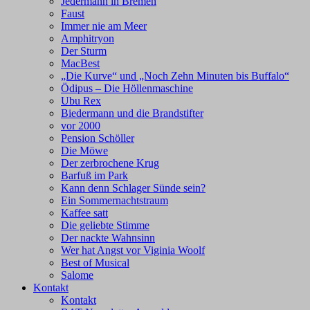
Jedermann in Bremen
Faust
Immer nie am Meer
Amphitryon
Der Sturm
MacBest
„Die Kurve“ und „Noch Zehn Minuten bis Buffalo“
Ödipus – Die Höllenmaschine
Ubu Rex
Biedermann und die Brandstifter
vor 2000
Pension Schöller
Die Möwe
Der zerbrochene Krug
Barfuß im Park
Kann denn Schlager Sünde sein?
Ein Sommernachtstraum
Kaffee satt
Die geliebte Stimme
Der nackte Wahnsinn
Wer hat Angst vor Viginia Woolf
Best of Musical
Salome
Kontakt
Kontakt