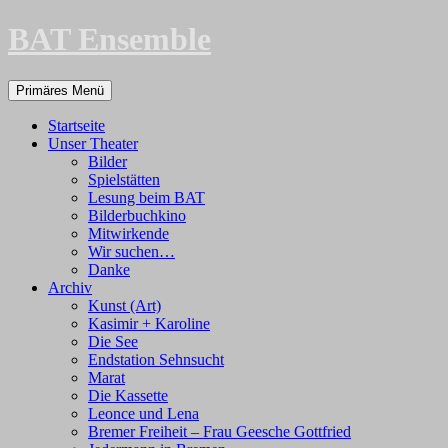
Zum
BAT Ensemble
Inhalt
springen
Suchen
Primäres Menü
Startseite
Unser Theater
Bilder
Spielstätten
Lesung beim BAT
Bilderbuchkino
Mitwirkende
Wir suchen…
Danke
Archiv
Kunst (Art)
Kasimir + Karoline
Die See
Endstation Sehnsucht
Marat
Die Kassette
Leonce und Lena
Bremer Freiheit – Frau Geesche Gottfried