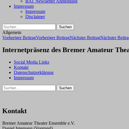
BAT Newsletter Anmeldung
Impressum
Impressum
Disclaimer
Suchen
nach:
Allgemein
Beitragsnavigation
Vorheriger Beitrag
Vorheriger Beitrag
Nächster Beitrag
Nächster Beitra
Internetpräsenz des Bremer Amateur Thea
Social Media Links
Kontakt
Datenschutzerklärung
Impressum
Suchen
nach:
Kontakt
Bremer Amateur Theater Ensemble e.V.
Daniel Intemann (Vorstand)