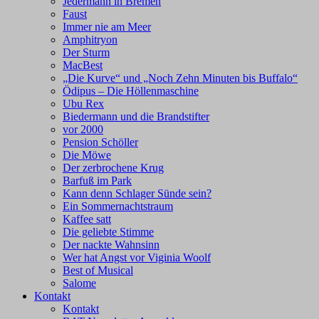
Jedermann in Bremen
Faust
Immer nie am Meer
Amphitryon
Der Sturm
MacBest
„Die Kurve“ und „Noch Zehn Minuten bis Buffalo“
Ödipus – Die Höllenmaschine
Ubu Rex
Biedermann und die Brandstifter
vor 2000
Pension Schöller
Die Möwe
Der zerbrochene Krug
Barfuß im Park
Kann denn Schlager Sünde sein?
Ein Sommernachtstraum
Kaffee satt
Die geliebte Stimme
Der nackte Wahnsinn
Wer hat Angst vor Viginia Woolf
Best of Musical
Salome
Kontakt
Kontakt