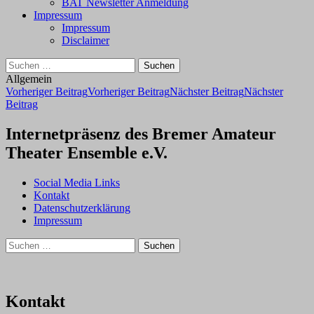
BAT Newsletter Anmeldung
Impressum
Impressum
Disclaimer
Suchen
nach:
Allgemein
Beitragsnavigation
Vorheriger Beitrag
Vorheriger Beitrag
Nächster Beitrag
Nächster
Beitrag
Internetpräsenz des Bremer Amateur
Theater Ensemble e.V.
Social Media Links
Kontakt
Datenschutzerklärung
Impressum
Suchen
nach:
Kontakt