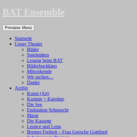
Zum
BAT Ensemble
Inhalt
springen
Suchen
Primäres Menü
Startseite
Unser Theater
Bilder
Spielstätten
Lesung beim BAT
Bilderbuchkino
Mitwirkende
Wir suchen…
Danke
Archiv
Kunst (Art)
Kasimir + Karoline
Die See
Endstation Sehnsucht
Marat
Die Kassette
Leonce und Lena
Bremer Freiheit – Frau Geesche Gottfried