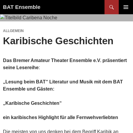
Zum
Suchen
BAT Ensemble
Inhalt
PRIMÄR
springen
MENÜ
ALLGEMEIN
Karibische Geschichten
Das Bremer Amateur Theater Ensemble e.V. präsentiert
seine Lesereihe
:
„Lesung beim BAT“
Literatur und Musik mit dem BAT
Ensemble und Gästen:
„Karibische Geschichten“
ein karibisches Highlight für alle Fernwehverliebten
Die meisten von uns denken bei dem Begriff Karibik an