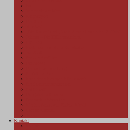
Jedermann in Bremen
Faust
Immer nie am Meer
Amphitryon
Der Sturm
MacBest
„Die Kurve“ und „Noch Zehn Minuten bis Buffalo“
Ödipus – Die Höllenmaschine
Ubu Rex
Biedermann und die Brandstifter
vor 2000
Pension Schöller
Die Möwe
Der zerbrochene Krug
Barfuß im Park
Kann denn Schlager Sünde sein?
Ein Sommernachtstraum
Kaffee satt
Die geliebte Stimme
Der nackte Wahnsinn
Wer hat Angst vor Viginia Woolf
Best of Musical
Salome
Kontakt
Kontakt