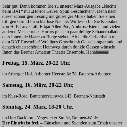
Sehr gut! Dann kommen Sie zu unserer März-Ausgabe „Nachts
beim BAT“ mit „Horror-Grusel-Spuk-Geschichten“. Denn nach
dieser schaurigen Lesung mit gruseliger Musik haben Sie einen
triftigen Grund für schlaflose Nächte. Wir lesen für Sie Klassiker
von H. P. Lovecraft, Edgar Allen Poe, Ambrose Bierce und vielen
anderen Meistern des Horros plus ein paar deftige Schauerballaden,
dass Ihnen die Haare zu Berge stehen. Ab in die Geisterbahn mit
dem BAT Ensemble! Wohliges Gruseln mit Gänsehautgarantie und
danach einen schönen Heimweg durch dunkle Gassen wünscht
Ihnen das Bremer Amateur Theater Ensemble. Hähähäääää!
Freitag, 15. März, 20-22 Uhr,
im Arberger Hof,
Arberger Heerstraße 78,
Bremen-Arbergen
Samstag, 16. März, 20-22 Uhr,
im Kuss-Rosa, Buntentorsteinweg 143, Bremen-Neustadt
Sonntag, 24. März, 18-20 Uhr,
im Hart Backbord, Vegesacker Straße, Bremen-Walle
Der Eintritt ist frei.
– Gänsehaut und Spenden zum Erhalt unserer