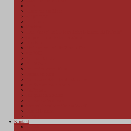
Jedermann in Bremen
Faust
Immer nie am Meer
Amphitryon
Der Sturm
MacBest
„Die Kurve“ und „Noch Zehn Minuten bis Buffalo“
Ödipus – Die Höllenmaschine
Ubu Rex
Biedermann und die Brandstifter
vor 2000
Pension Schöller
Die Möwe
Der zerbrochene Krug
Barfuß im Park
Kann denn Schlager Sünde sein?
Ein Sommernachtstraum
Kaffee satt
Die geliebte Stimme
Der nackte Wahnsinn
Wer hat Angst vor Viginia Woolf
Best of Musical
Salome
Kontakt
Kontakt