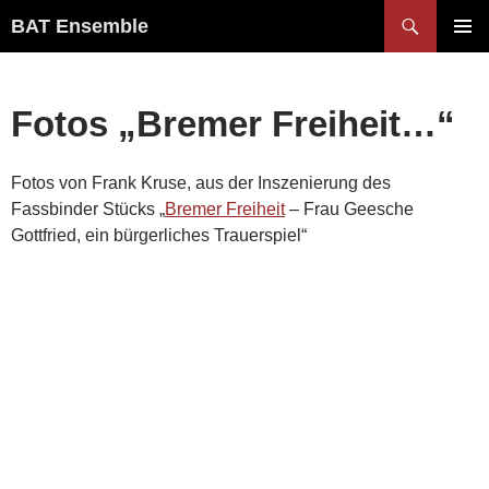
Zum
Suchen
BAT Ensemble
Inhalt
PRIMÄR
springen
MENÜ
Fotos „Bremer Freiheit…“
Fotos von Frank Kruse, aus der Inszenierung des
Fassbinder Stücks „
Bremer Freiheit
– Frau Geesche
Gottfried, ein bürgerliches Trauerspiel“